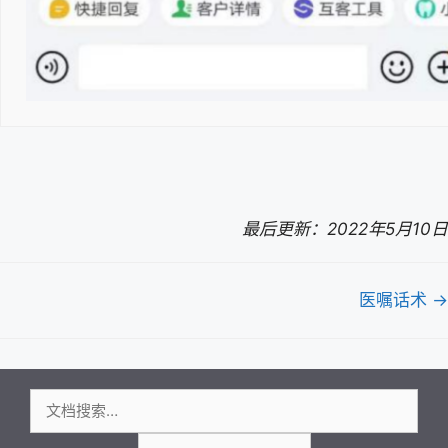
最后更新：2022年5月10日
文
医嘱话术 →
档
导
航
搜
索：