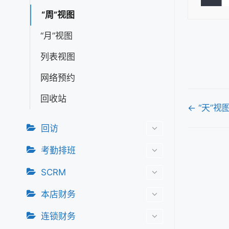
“周”视图
“月”视图
列表视图
网络预约
回收站
文
← “天”视
档
回访
导
考勤排班
航
SCRM
本店财务
连锁财务