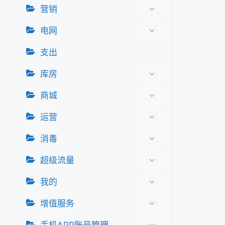
营销
电网
支出
库房
商城
运营
消毒
超级流量
我的
增值服务