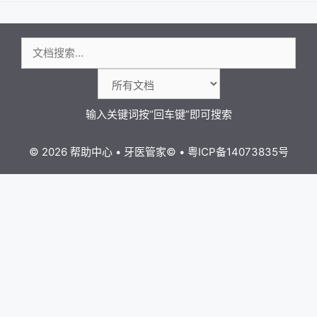
导
航
搜
索：
© 2026 帮助中心
•
牙医管家
©
•
粤ICP备14073835号