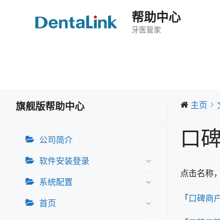
跳
帮助中心
至
内
牙医管家
容
主页
旗舰版帮助中心
口
公司简介
软件安装登录
点击名称
系统配置
「
口碑商
首页