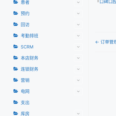
「
口碑口
患者
预约
回访
考勤排班
文
← 订单管
SCRM
档
本店财务
导
航
连锁财务
营销
电网
支出
库房