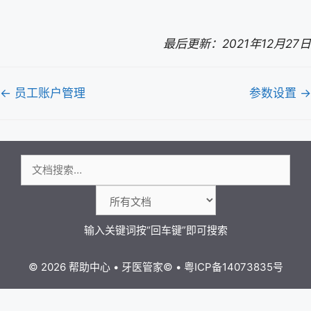
最后更新：2021年12月27日
文
← 员工账户管理
参数设置 →
档
导
航
搜
索：
© 2026 帮助中心
•
牙医管家
©
•
粤ICP备14073835号