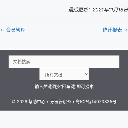
最后更新：2021年11月18日
文
← 会员管理
统计报表 →
档
导
航
搜
索：
© 2026 帮助中心
•
牙医管家
©
•
粤ICP备14073835号