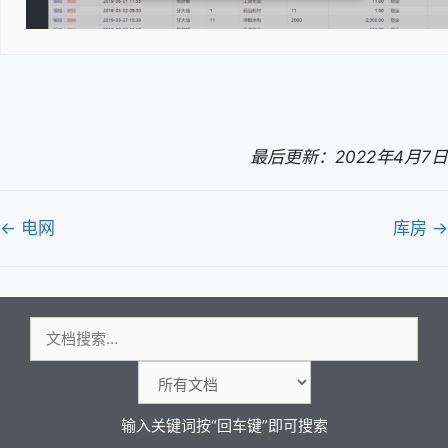
最后更新：2022年4月7日
文
← 电网
库房 →
档
导
航
搜
索：