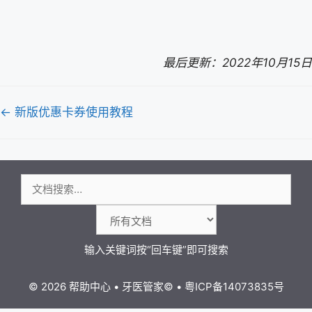
最后更新：2022年10月15日
文
← 新版优惠卡券使用教程
档
导
航
搜
索：
© 2026 帮助中心
•
牙医管家
©
•
粤ICP备14073835号