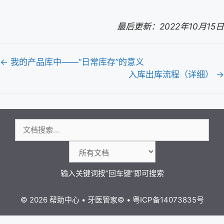
最后更新：2022年10月15日
文
← 我的产品库中——“日常库存”的意义
档
入库出库流程（详细） →
导
航
搜
索：
© 2026 帮助中心
•
牙医管家
©
•
粤ICP备14073835号