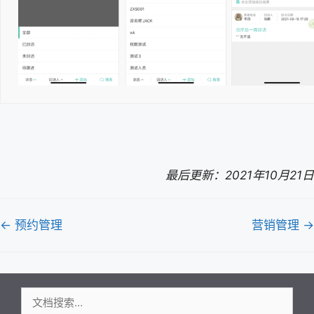
最后更新：2021年10月21日
文
← 预约管理
营销管理 →
档
导
航
搜
索：