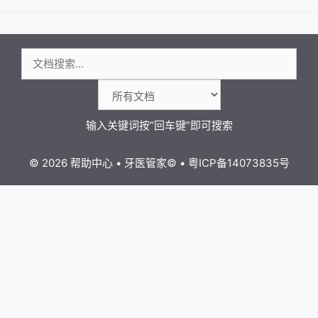
导
航
搜
索：
© 2026 帮助中心
•
牙医管家
©
•
粤ICP备14073835号