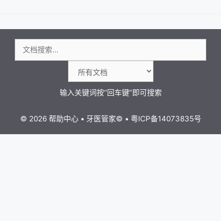
航
搜
索：
© 2026 帮助中心
•
牙医管家
©
•
粤ICP备14073835号