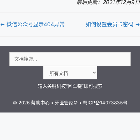
最后更新：2021年12月9日
文
← 微信公众号显示404异常
如何设置会员卡密码 →
档
导
航
搜
索：
© 2026 帮助中心
•
牙医管家
©
•
粤ICP备14073835号