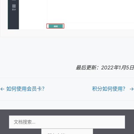
最后更新：2022年1月5日
文
← 如何使用会员卡？
积分如何使用？ →
档
导
航
搜
索：