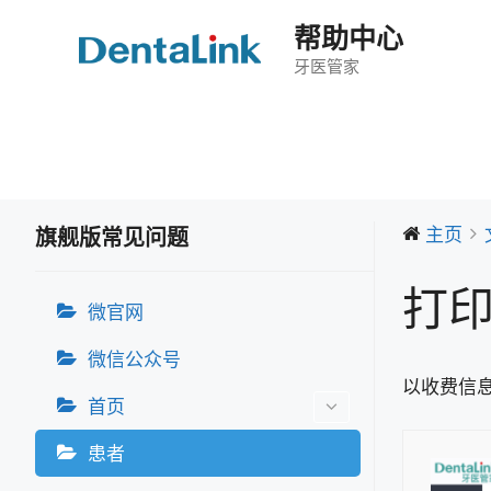
跳
帮助中心
至
内
牙医管家
容
主页
旗舰版常见问题
打
微官网
微信公众号
以收费信
首页
患者